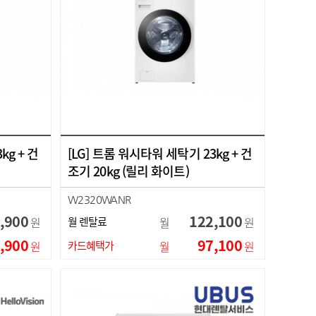
kg + 건
[LG] 트롬 워시타워 세탁기 23kg + 건
조기 20kg (릴리 화이트)
W2320WANR
,900
122,100
원
월 렌탈료
월
원
,900
97,100
원
카드혜택가
월
원