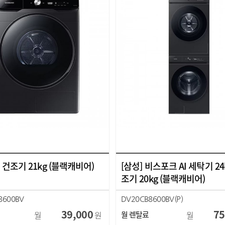
AI 건조기 21kg (블랙캐비어)
[삼성] 비스포크 AI 세탁기 24k
조기 20kg (블랙캐비어)
8600BV
DV20CB8600BV(P)
39,000
75
월
원
월 렌탈료
월