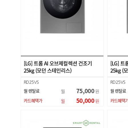
[LG] 트롬 AI 오브제컬렉션 건조기
[LG] 
25kg (모던 스테인리스)
25kg 
RD25VS
RD25VS
75,000
월 렌탈료
월
원
월 렌탈료
50,000
카드혜택가
월
원
카드혜택