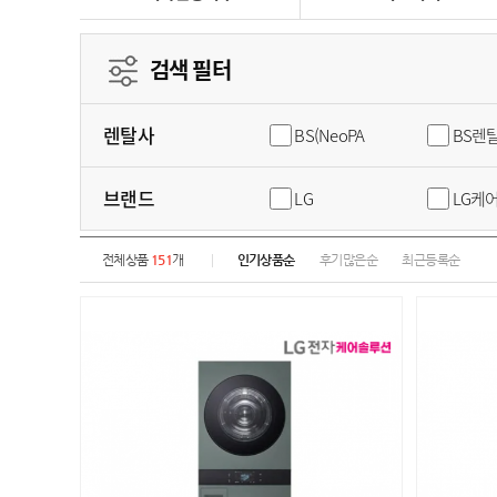
검색 필터
렌탈사
BS(NeoPA
BS렌
브랜드
LG
LG케
전체상품
151
개
인기상품순
후기많은순
최근등록순