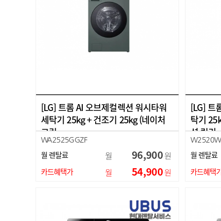
[LG] 트롬 AI 오브제컬렉션 워시타워
[LG] 
세탁기 25kg + 건조기 25kg (네이처
탁기 25
그린…
션 릴리
WA2525GGZF
W2520
96,900
월 렌탈료
월
원
월 렌탈료
54,900
카드혜택가
월
원
카드혜택