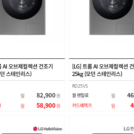
트롬 AI 오브제컬렉션 건조기
[LG] 트롬 AI 오브제컬렉션 
(모던 스테인리스)
25kg (모던 스테인리스)
RD25VS
82,900
46
월
원
월 렌탈료
월
58,900
4
가
월
원
카드혜택가
월