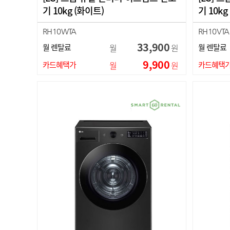
기 10kg (화이트)
기 10k
RH10WTA
RH10VTA
33,900
월 렌탈료
월
원
월 렌탈료
9,900
카드혜택가
월
원
카드혜택