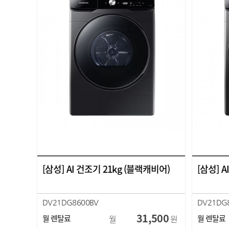
[삼성] AI 건조기 21kg (블랙캐비어)
[삼성] 
DV21DG8600BV
DV21DG
31,500
월 렌탈료
월
원
월 렌탈료