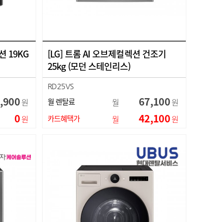
션 19KG
[LG] 트롬 AI 오브제컬렉션 건조기
25kg (모던 스테인리스)
RD25VS
,900
67,100
원
월 렌탈료
월
원
0
42,100
원
카드혜택가
월
원