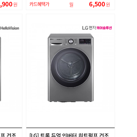
,900
6,500
원
카드혜택가
월
원
펌프 건조
[LG] 트롬 듀얼 인버터 히트펌프 건조