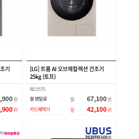
건조기
[LG] 트롬 AI 오브제컬렉션 건조기
25kg (토프)
RD25TS
,900
67,100
원
월 렌탈료
월
원
,900
42,100
원
카드혜택가
월
원