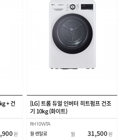
g + 건
[LG] 트롬 듀얼 인버터 히트펌프 건조
기 10kg (화이트)
RH10WTA
,900
31,500
원
월 렌탈료
월
원