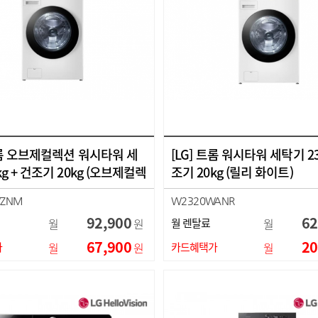
트롬 오브제컬렉션 워시타워 세
[LG] 트롬 워시타워 세탁기 23
kg + 건조기 20kg (오브제컬렉
조기 20kg (릴리 화이트)
…
WZNM
W2320WANR
92,900
62
월
원
월 렌탈료
월
67,900
20
가
월
원
카드혜택가
월