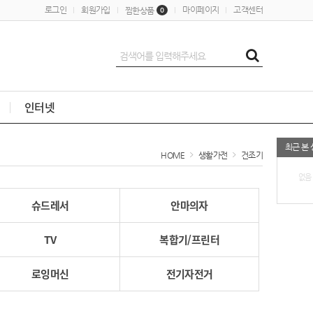
로그인
회원가입
마이페이지
고객센터
찜한상품
0
인터넷
최근 본
HOME
생활가전
건조기
없음
슈드레서
안마의자
TV
복합기/프린터
로잉머신
전기자전거