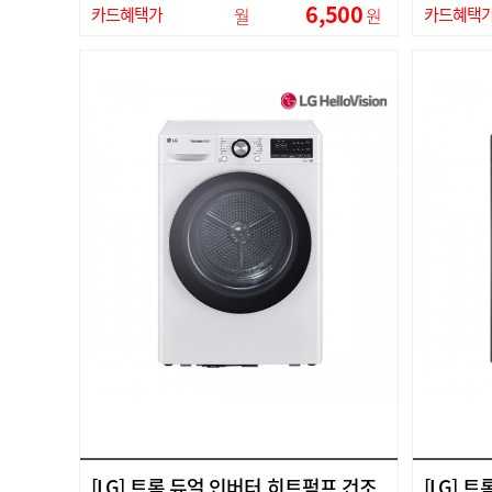
6,500
카드혜택가
월
원
카드혜택
[LG] 트롬 듀얼 인버터 히트펌프 건조
[LG] 