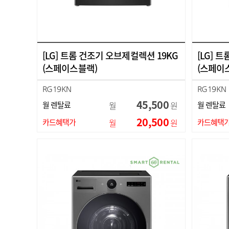
[LG] 트롬 건조기 오브제컬렉션 19KG
[LG] 
(스페이스블랙)
(스페이
RG19KN
RG19KN
45,500
월 렌탈료
월
원
월 렌탈료
20,500
카드혜택가
월
원
카드혜택