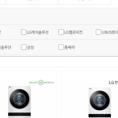
탈
LG케어솔루션
LG헬로비전
UBUS현
어솔루션
삼성
홈쎄라