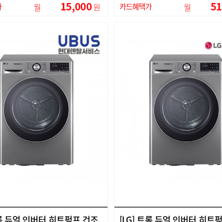
15,000
51
가
월
원
카드혜택가
월
트롬 듀얼 인버터 히트펌프 건조
[LG] 트롬 듀얼 인버터 히트