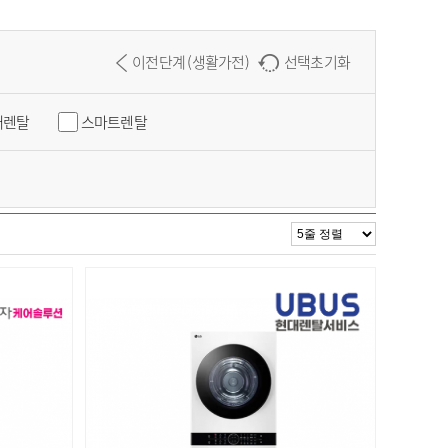
이전단계 (생활가전)
선택초기화
대렌탈
스마트렌탈