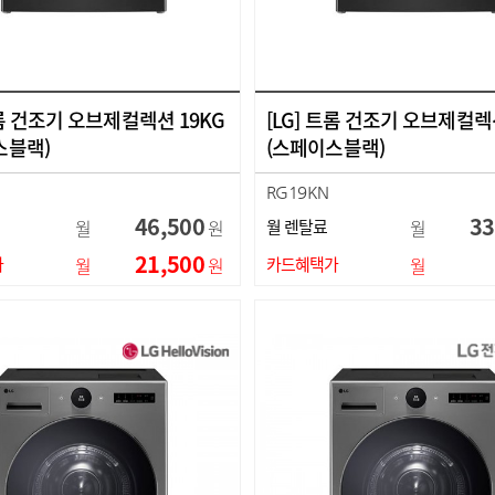
트롬 건조기 오브제컬렉션 19KG
[LG] 트롬 건조기 오브제컬렉
스블랙)
(스페이스블랙)
RG19KN
46,500
33
월
원
월 렌탈료
월
21,500
가
월
원
카드혜택가
월