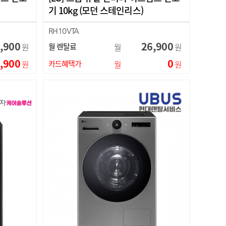
기 10kg (모던 스테인리스)
RH10VTA
,900
26,900
원
월 렌탈료
월
원
,900
0
원
카드혜택가
월
원