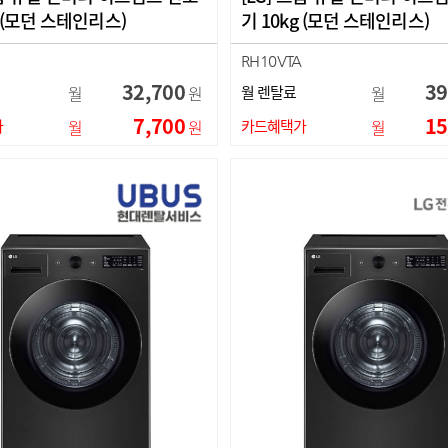
g (모던 스테인리스)
기 10kg (모던 스테인리스)
RH10VTA
32,700
39
월
원
월 렌탈료
월
7,700
15
가
월
원
카드혜택가
월