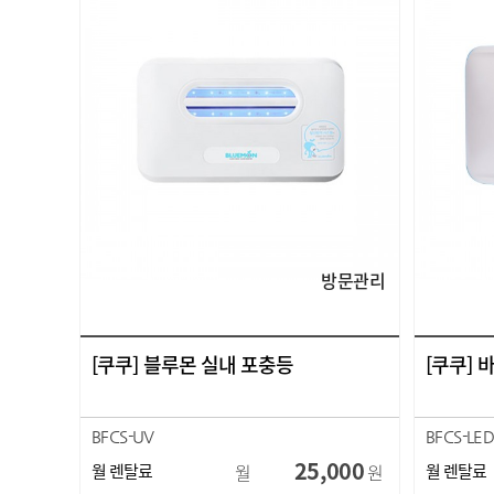
방문관리
[쿠쿠] 블루몬 실내 포충등
[쿠쿠]
BFCS-UV
BFCS-LE
25,000
월 렌탈료
월
원
월 렌탈료