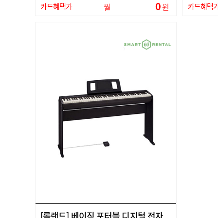
0
카드혜택가
월
원
카드혜택
[롤랜드] 베이직 포터블 디지털 전자