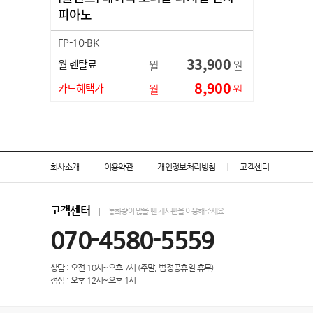
피아노
FP-10-BK
33,900
월 렌탈료
월
원
8,900
카드혜택가
월
원
회사소개
이용약관
개인정보처리방침
고객센터
고객센터
통화량이 많을 땐 게시판을 이용해주세요
070-4580-5559
상담 : 오전 10시~오후 7시 (주말, 법정공휴일 휴무)
점심 : 오후 12시~오후 1시