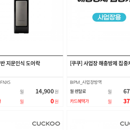
 어반 지문인식 도어락
[쿠쿠] 사업장 해충방제 집중
-FNXS
BIPM_사업장방역
14,900
67
월
원
월 렌탈료
월
0
37
가
월
원
카드혜택가
월