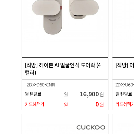
[직방] 헤이븐 AI 얼굴인식 도어락 (4
[직방]
컬러)
ZDX-D60-CNRI
ZDX-U60
ZDX-D60-CNRN
16,900
월 렌탈료
월
원
월 렌탈료
ZDX-D60-CNRP
ZDX-D60-CNRV
0
카드혜택가
월
원
카드혜택