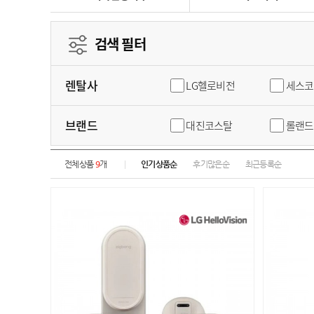
검색 필터
렌탈사
LG헬로비전
세스코
브랜드
대진코스탈
롤랜드
전체상품
9
개
인기상품순
후기많은순
최근등록순