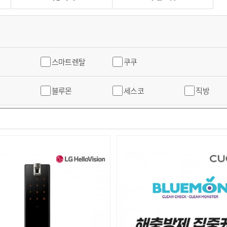
스마트렌탈
쿠쿠
블루몬
세스코
직방