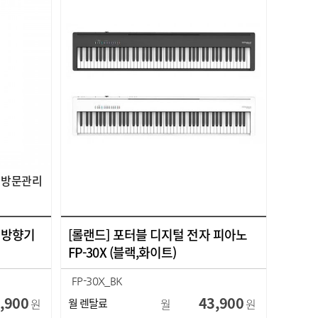
방문관리
상 방향기
[롤랜드] 포터블 디지털 전자 피아노
FP-30X (블랙,화이트)
FP-30X_BK
FP-30X_WA
,900
43,900
원
월 렌탈료
월
원