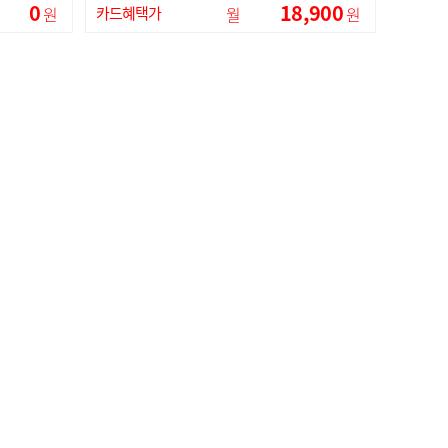
0
18,900
원
카드혜택가
월
원