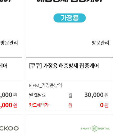
방문관리
방문관리
케어
[쿠쿠] 가정용 해충방제 집중케어
BIPM_가정용방역
,000
30,000
원
월 렌탈료
월
원
,000
0
원
카드혜택가
월
원