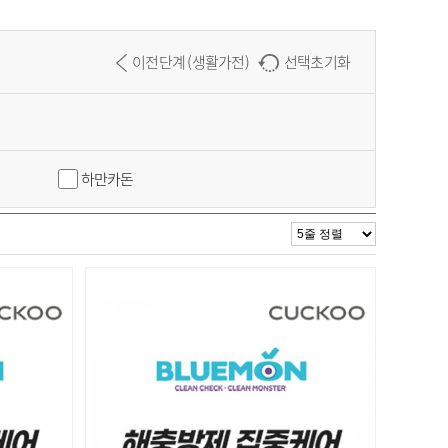
이전단계 (생활가전)
선택초기화
하만카돈