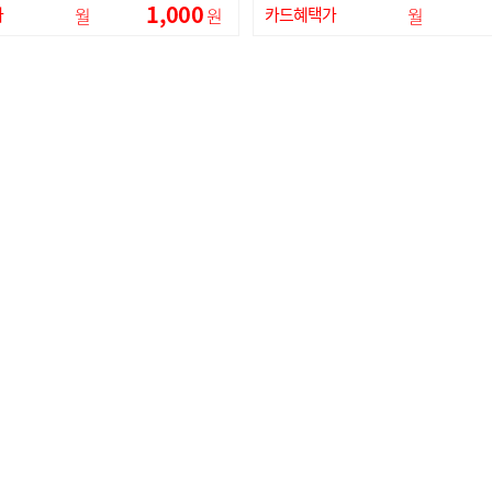
1,000
가
월
원
카드혜택가
월