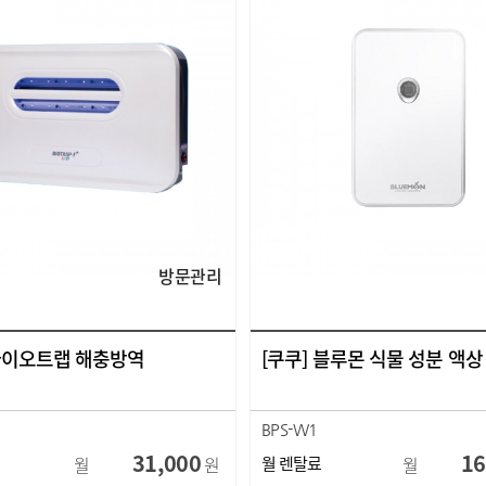
방문관리
 바이오트랩 해충방역
[쿠쿠] 블루몬 식물 성분 액
D
BPS-W1
31,000
16
월
원
월 렌탈료
월