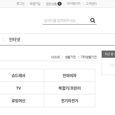
로그인
회원가입
마이페이지
고객센터
찜한상품
0
인터넷
최근 본
HOME
생활가전
기타생활가전
없음
슈드레서
안마의자
TV
복합기/프린터
로잉머신
전기자전거