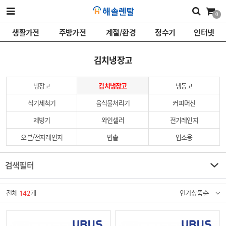
0
생활가전
주방가전
계절/환경
정수기
인터넷
김치냉장고
냉장고
김치냉장고
냉동고
식기세척기
음식물처리기
커피머신
제빙기
와인셀러
전기레인지
오븐/전자레인지
밥솥
업소용
검색필터
전체
142
개
인기상품순