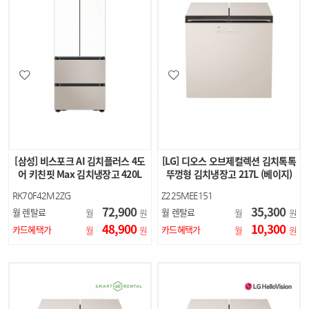
[삼성] 비스포크 AI 김치플러스 4도
[LG] 디오스 오브제컬렉션 김치톡톡
어 키친핏 Max 김치냉장고 420L
뚜껑형 김치냉장고 217L (베이지)
(에센셜 화이트…
RK70F42M2ZG
Z225MEE151
72,900
35,300
월 렌탈료
월 렌탈료
월
원
월
원
48,900
10,300
카드혜택가
카드혜택가
월
원
월
원