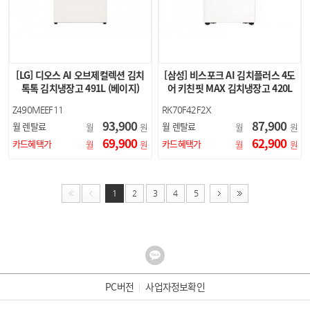
[LG] 디오스 AI 오브제컬렉션 김치
[삼성] 비스포크 AI 김치플러스 4도
톡톡 김치냉장고 491L (베이지)
어 키친핏 MAX 김치냉장고 420L
(새틴 화이트)
Z490MEEF11
RK70F42F2X
93,900
87,900
월 렌탈료
월 렌탈료
월
원
월
원
69,900
62,900
카드혜택가
카드혜택가
월
원
월
원
1
2
3
4
5
PC버전
사업자정보확인