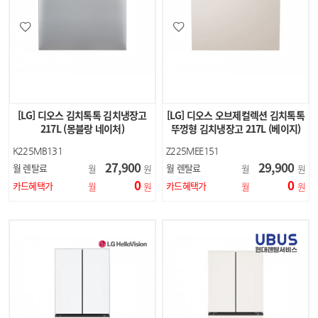
[LG] 디오스 김치톡톡 김치냉장고
[LG] 디오스 오브제컬렉션 김치톡톡
217L (몽블랑 네이처)
뚜껑형 김치냉장고 217L (베이지)
K225MB131
Z225MEE151
27,900
29,900
월 렌탈료
월 렌탈료
월
원
월
원
0
0
카드혜택가
카드혜택가
월
원
월
원