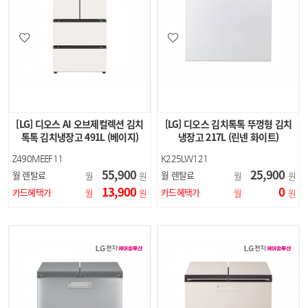
[LG] 디오스 AI 오브제컬렉션 김치
[LG] 디오스 김치톡톡 뚜껑형 김치
톡톡 김치냉장고 491L (베이지)
냉장고 217L (린넨 화이트)
Z490MEEF11
K225LW121
55,900
25,900
월 렌탈료
월 렌탈료
월
원
월
원
13,900
0
카드혜택가
카드혜택가
월
원
월
원