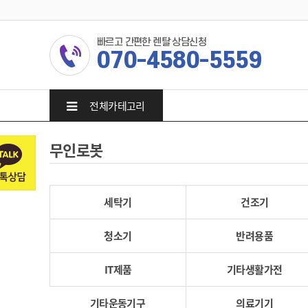
빠르고 간편한 렌탈 상담신청
070-4580-5559
전체카테고리
무인로봇
세탁기
건조기
청소기
반려용품
IT제품
기타생활가전
기타운동기구
의료기기