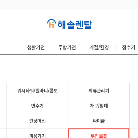
생활가전
주방가전
계절/환경
정수기
워시타워/원바디/콤보
의류관리기
연수기
가구/침대
런닝머신
싸이클
미용기기
무인로봇