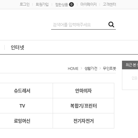
로그인
회원가입
마이페이지
고객센터
찜한상품
0
인터넷
최근 본
HOME
생활가전
무인로봇
없음
슈드레서
안마의자
TV
복합기/프린터
로잉머신
전기자전거